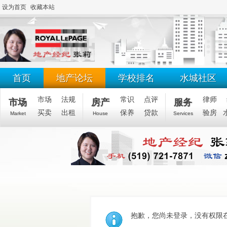
设为首页
收藏本站
首页
地产论坛
学校排名
水城社区
市场
法规
常识
点评
律师
市场
房产
服务
买卖
出租
保养
贷款
验房
Market
House
Services
抱歉，您尚未登录，没有权限