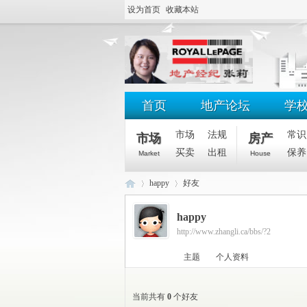
设为首页
收藏本站
首页
地产论坛
学
市场
法规
常识
市场
房产
买卖
出租
保养
Market
House
happy
好友
happy
http://www.zhangli.ca/bbs/?2
滑
›
›
主题
个人资料
当前共有
0
个好友