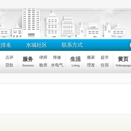
校排名
水城社区
联系方式
点评
律师
维修
搬家
超市
服务
生活
黄页
贷款
验房
水电气
理发
住宿
Services
Living
Yellowpage