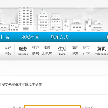
校排名
水城社区
联系方式
点评
律师
维修
搬家
超市
服务
生活
黄页
贷款
验房
水电气
理发
住宿
Services
Living
Yellowpage
您需要先登录才能继续本操作