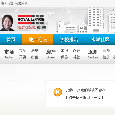
设为首页
收藏本站
首页
地产论坛
学校排名
水城社区
市场
法规
常识
点评
律师
市场
房产
服务
买卖
出租
保养
贷款
验房
Market
House
Services
抱歉，指定的版块不存在
[ 点击这里返回上一页 ]