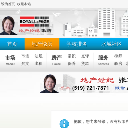
设为首页
收藏本站
首页
地产论坛
学校排名
水城社区
市场
法规
常识
点评
律师
市场
房产
服务
买卖
出租
保养
贷款
验房
Market
House
Services
抱歉，您尚未登录，没有权限