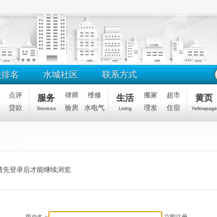
校排名
水城社区
联系方式
点评
律师
维修
搬家
超市
服务
生活
黄页
贷款
验房
水电气
理发
住宿
Services
Living
Yellowpage
请先登录后才能继续浏览