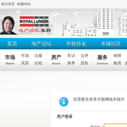
设为首页
收藏本站
首页
地产论坛
学校排名
水城社区
市场
法规
常识
点评
律师
市场
房产
服务
买卖
出租
保养
贷款
验房
Market
House
Services
您需要先登录才能继续本操作
用户登录