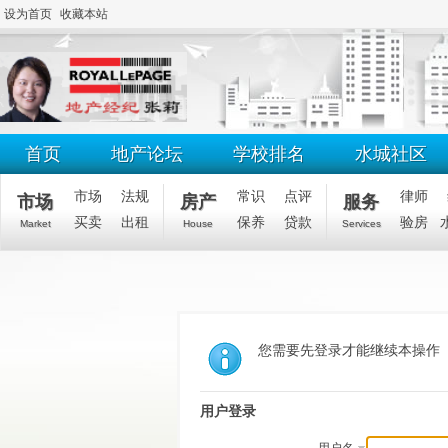
设为首页
收藏本站
首页
地产论坛
学校排名
水城社区
市场
法规
常识
点评
律师
市场
房产
服务
买卖
出租
保养
贷款
验房
Market
House
Services
您需要先登录才能继续本操作
用户登录