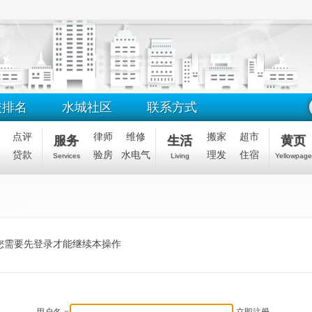
校排名
水城社区
联系方式
点评
律师
维修
搬家
超市
服务
生活
黄页
贷款
验房
水电气
理发
住宿
Services
Living
Yellowpage
您需要先登录才能继续本操作