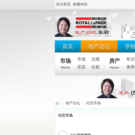
设为首页
收藏本站
首页
地产论坛
学
市场
法规
常识
市场
房产
买卖
出租
保养
Market
House
地产论坛
社区市场
社区市场
滑
»
›