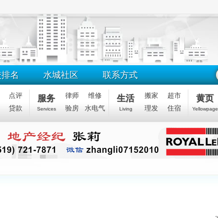
校排名
水城社区
联系方式
点评
律师
维修
搬家
超市
服务
生活
黄页
贷款
验房
水电气
理发
住宿
Services
Living
Yellowpage