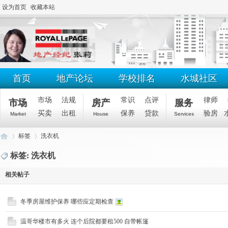
设为首页
收藏本站
首页
地产论坛
学校排名
水城社区
市场
法规
常识
点评
律师
市场
房产
服务
买卖
出租
保养
贷款
验房
Market
House
Services
标签
洗衣机
标签: 洗衣机
相关帖子
滑
›
›
冬季房屋维护保养 哪些应定期检查
温哥华楼市有多火 连个后院都要租500 自带帐篷