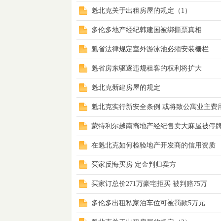
魁北克关于出租房屋的规定（1）
多伦多地产经纪韩建国被绑撕票真相
魁省法律规定室外游泳池必须安装栅栏
地
魁省房东驱逐违规租客的权利将扩大
魁北克新建房屋的规定
魁北克实行新安全条例 或将致公寓业主费
蒙特利尔越南裔地产经纪售卖大麻屋被停
在魁北克如何检验地产开发商的信用资质
产
买家反悔买房 定金判归卖方
买家订总价271万豪宅拒买 被判赔75万
多伦多出租私家泊车位可被罚款5万元