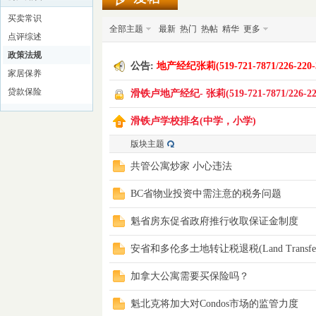
买卖常识
全部主题
最新
热门
热帖
精华
更多
点评综述
政策法规
公告:
地产经纪张莉(519-721-7871/226-220-
家居保养
贷款保险
滑铁卢地产经纪- 张莉(519-721-7871/226-220
滑铁卢学校排名(中学，小学)
铁
版块主题
共管公寓炒家 小心违法
BC省物业投资中需注意的税务问题
魁省房东促省政府推行收取保证金制度
安省和多伦多土地转让税退税(Land Transfer Ta
卢
加拿大公寓需要买保险吗？
魁北克将加大对Condos市场的监管力度