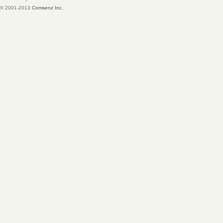
© 2001-2013
Comsenz Inc.
-
张
莉