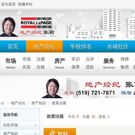
设为首页
收藏本站
首页
地产论坛
学校排名
水城社区
市场
法规
常识
点评
律师
市场
房产
服务
买卖
出租
保养
贷款
验房
Market
House
Services
地产论坛
房产知识
政策法规
版块导航
政策法规
今日:
0
|
主题:
18
|
排名:
3
社区市场
滑
»
›
›
房产知识